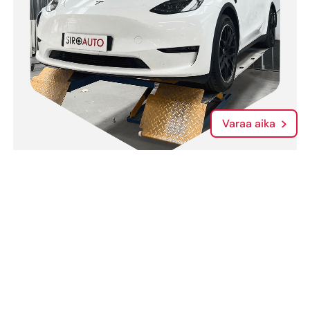
Varaa aika
Teslan vauriokorjaus
Teslan vauriokorjaus asiantuntevasti ja
luotettavasti meiltä.
Lue lisää