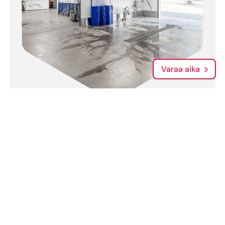
Varaa aika
Kolarimerkkikorjaamo
Olemme Teslan valtuutettu kolarimerkkikorjaamo.
Teemme kolarikorjaukset myös muihin
automerkkeihin; meillä on pääsy kaikkien
automerkkien tehdas- ja korjausohjeisiin.