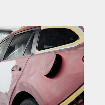
n hyväksymä korjaamo ja toteutamme myös
rjaustyöt. Tarjoamme onnistuneen ja laadukkaan
kkien vakuutusyhtiöiden valtuuttama
me kolarikorjaukset myös kaikkiin muihin
in ja meillä on pääsy kaikkien automerkkien
n. Meillä on käytössämme nykyaikaiset, parhaat
iseen työvaiheeseen, ja käytämme vain laadukkaita
 Hoidamme myös automaalaukset.
lat esikäsittelylle ja kaksi nestekaasulla
 Teemme myös huoltokalibroinnit (adas), ja
koneet ja -taulut sekä runsaasti ammattitaitoa.
, ketterästi ja joustavasti. Ota yhteyttä kaikissa
maalausta koskevissa kysymyksissä. Korjaamme
aasti!