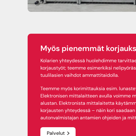
Myös pienemmät korjauks
Kolarien yhteydessä huolehdimme tarvitt
korjaustyöt; teemme esimerkiksi nelipyörä
tuulilasien vaihdot ammattitaidolla.
Teemme myös korimittauksia esim. lunastetui
Elektronisen mittalaitteen avulla voimme mi
alustan. Elektronista mittalaitetta käytä
korjausten yhteydessä – näin kori saadaan 
autonvalmistajan antamien ohjeiden ja mit
Palvelut