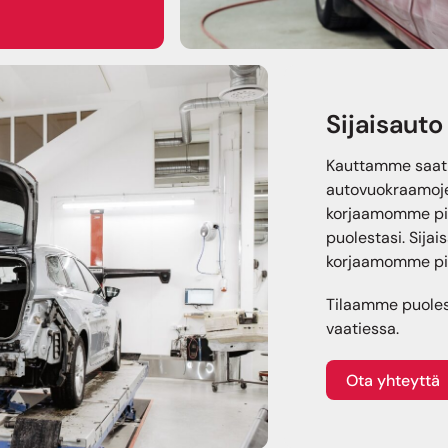
Sijaisaut
Kauttamme saat h
autovuokraamojen
korjaamomme pih
puolestasi. Sija
korjaamomme pih
Tilaamme puoles
vaatiessa.
Ota yhteyttä