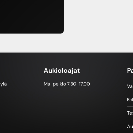
Aukioloajat
P
kylä
Ma-pe klo 7.30-17.00
Va
Ko
Te
Au