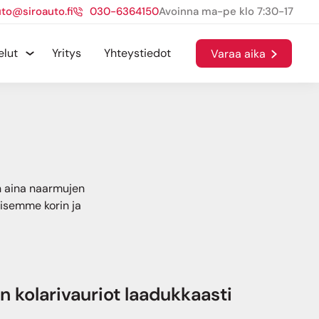
uto@siroauto.fi
030-6364150
Avoinna ma-pe klo 7:30-17
elut
Yritys
Yhteystiedot
Varaa aika
in aina naarmujen
isemme korin ja
 kolarivauriot laadukkaasti