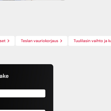
set
Teslan vauriokorjaus
Tuulilasin vaihto ja k
ake