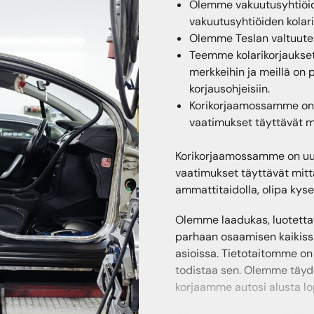
Olemme vakuutusyhtiöi
vakuutusyhtiöiden kolari
Olemme Teslan valtuutet
Teemme kolarikorjaukset
merkkeihin ja meillä on
korjausohjeisiin.
Korikorjaamossamme on u
vaatimukset täyttävät mi
Korikorjaamossamme on uus
vaatimukset täyttävät mitt
ammattitaidolla, olipa kysee
Olemme laadukas, luotettav
parhaan osaamisen kaikissa 
asioissa. Tietotaitomme on 
todistaa sen. Olemme täyd
korjaamme autosi alusta l