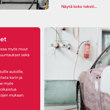
Olemme vakuutusyhtiöide
vakuutusyhtiöiden kolariko
lopputuloksen. Olemme kai
kolarimerkkikorjaamo. Teem
automalleihin ja -merkkeih
tehdas- ja korjausohjeisii
laitteet ja varusteet joka
et
varaosia ja materiaaleja.
Maalaamossamme on uudet ti
aessa myös muut
toimivaa maalauskammiota.
suuntaukset sekä
meiltä löytyvät kalibrointi
Toimimme asiakaslähtöisesti
lle autoille.
autosi kolarikorjausta ja 
tata korin ja
auton kolarivauriot laadukk
mme myös
oikaistua
tojen mukaan.