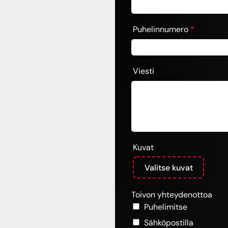
Puhelinnumero
*
Viesti
Kuvat
Toivon yhteydenottoa
Puhelimitse
Sähköpostilla