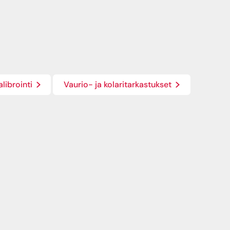
alibrointi
Vaurio- ja kolaritarkastukset