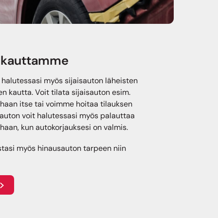
o kauttamme
alutessasi myös sijaisauton läheisten
 kautta. Voit tilata sijaisauton esim.
aan itse tai voimme hoitaa tilauksen
isauton voit halutessasi myös palauttaa
aan, kun autokorjauksesi on valmis.
tasi myös hinausauton tarpeen niin