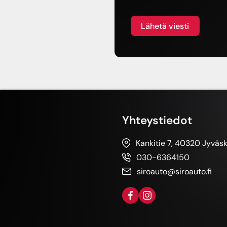
Alternative:
Yhteystiedot
Kankitie 7, 40320 Jyväs
030-6364150
siroauto@siroauto.fi