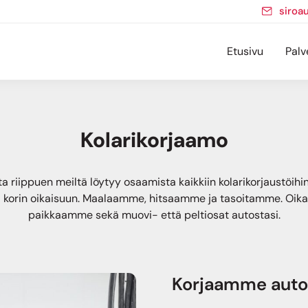
siroa
Etusivu
Palv
Kolarikorjaamo
ta riippuen meiltä löytyy osaamista kaikkiin kolarikorjaustöih
a korin oikaisuun. Maalaamme, hitsaamme ja tasoitamme. Oika
paikkaamme sekä muovi- että peltiosat autostasi.
Korjaamme auton