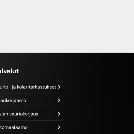
alvelut
urio- ja kolaritarkastukset
larikorjaamo
slan vauriokorjaus
tomaalaamo