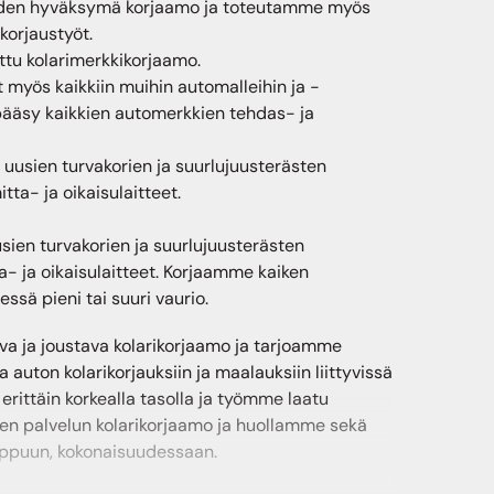
den hyväksymä korjaamo ja toteutamme myös
korjaustyöt.
tu kolarimerkkikorjaamo.
 myös kaikkiin muihin automalleihin ja -
 pääsy kaikkien automerkkien tehdas- ja
usien turvakorien ja suurlujuusterästen
tta- ja oikaisulaitteet.
ien turvakorien ja suurlujuusterästen
a- ja oikaisulaitteet. Korjaamme kaiken
ssä pieni tai suuri vaurio.
a ja joustava kolarikorjaamo ja tarjoamme
auton kolarikorjauksiin ja maalauksiin liittyvissä
erittäin korkealla tasolla ja työmme laatu
en palvelun kolarikorjaamo ja huollamme sekä
oppuun, kokonaisuudessaan.